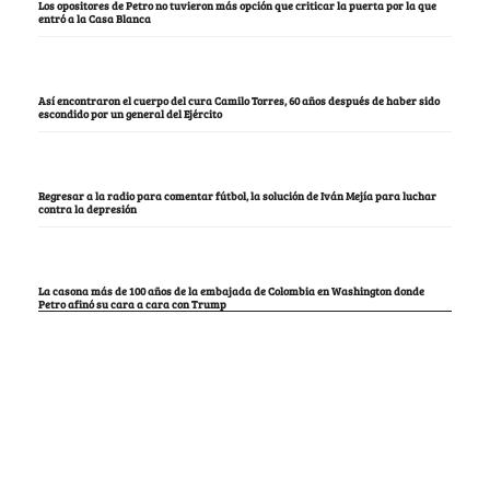
Los opositores de Petro no tuvieron más opción que criticar la puerta por la que
entró a la Casa Blanca
Así encontraron el cuerpo del cura Camilo Torres, 60 años después de haber sido
escondido por un general del Ejército
Regresar a la radio para comentar fútbol, la solución de Iván Mejía para luchar
contra la depresión
La casona más de 100 años de la embajada de Colombia en Washington donde
Petro afinó su cara a cara con Trump