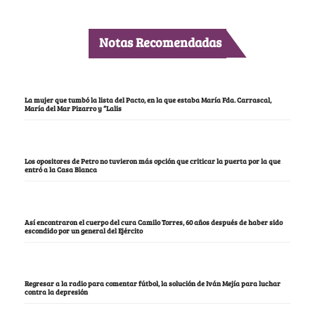
Notas Recomendadas
La mujer que tumbó la lista del Pacto, en la que estaba María Fda. Carrascal,
María del Mar Pizarro y “Lalis
Los opositores de Petro no tuvieron más opción que criticar la puerta por la que
entró a la Casa Blanca
Así encontraron el cuerpo del cura Camilo Torres, 60 años después de haber sido
escondido por un general del Ejército
Regresar a la radio para comentar fútbol, la solución de Iván Mejía para luchar
contra la depresión