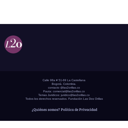
Calle 98a # 51-69 La Castellana
Bogotá, Colombia.
contacto @las2orillas.co
Pauta:
comercial@las2orillas.co
Temas Juridicos:
juridico@las2orillas.co
Todos los derechos reservados. Fundación Las Dos Orillas
¿Quiénes somos?
Política de Privacidad