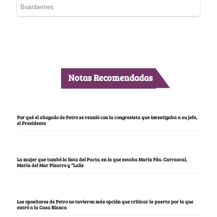
Notas Recomendadas
Por qué el abogado de Petro se reunió con la congresista que investigaba a su jefe,
el Presidente
La mujer que tumbó la lista del Pacto, en la que estaba María Fda. Carrascal,
María del Mar Pizarro y “Lalis
Los opositores de Petro no tuvieron más opción que criticar la puerta por la que
entró a la Casa Blanca