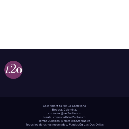
Calle 98a # 51-69 La Castellana
Bogotá, Colombia.
contacto @las2orillas.co
Pauta:
comercial@las2orillas.co
Temas Juridicos:
juridico@las2orillas.co
Todos los derechos reservados. Fundación Las Dos Orillas