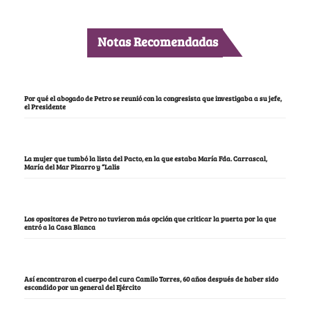
Notas Recomendadas
Por qué el abogado de Petro se reunió con la congresista que investigaba a su jefe,
el Presidente
La mujer que tumbó la lista del Pacto, en la que estaba María Fda. Carrascal,
María del Mar Pizarro y “Lalis
Los opositores de Petro no tuvieron más opción que criticar la puerta por la que
entró a la Casa Blanca
Así encontraron el cuerpo del cura Camilo Torres, 60 años después de haber sido
escondido por un general del Ejército