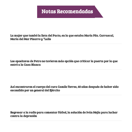
Notas Recomendadas
La mujer que tumbó la lista del Pacto, en la que estaba María Fda. Carrascal,
María del Mar Pizarro y “Lalis
Los opositores de Petro no tuvieron más opción que criticar la puerta por la que
entró a la Casa Blanca
Así encontraron el cuerpo del cura Camilo Torres, 60 años después de haber sido
escondido por un general del Ejército
Regresar a la radio para comentar fútbol, la solución de Iván Mejía para luchar
contra la depresión