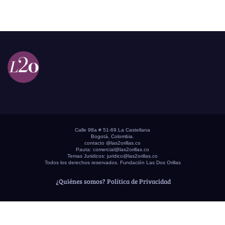
Calle 98a # 51-69 La Castellana
Bogotá, Colombia.
contacto @las2orillas.co
Pauta:
comercial@las2orillas.co
Temas Juridicos:
juridico@las2orillas.co
Todos los derechos reservados. Fundación Las Dos Orillas
¿Quiénes somos?
Política de Privacidad