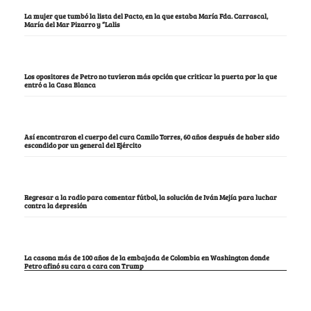
La mujer que tumbó la lista del Pacto, en la que estaba María Fda. Carrascal,
María del Mar Pizarro y “Lalis
Los opositores de Petro no tuvieron más opción que criticar la puerta por la que
entró a la Casa Blanca
Así encontraron el cuerpo del cura Camilo Torres, 60 años después de haber sido
escondido por un general del Ejército
Regresar a la radio para comentar fútbol, la solución de Iván Mejía para luchar
contra la depresión
La casona más de 100 años de la embajada de Colombia en Washington donde
Petro afinó su cara a cara con Trump