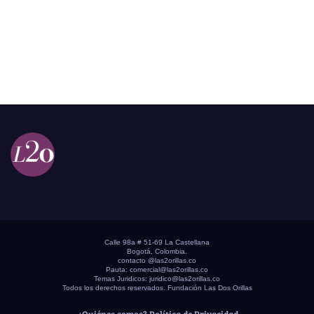
Calle 98a # 51-69 La Castellana
Bogotá, Colombia.
contacto @las2orillas.co
Pauta:
comercial@las2orillas.co
Temas Juridicos:
juridico@las2orillas.co
Todos los derechos reservados. Fundación Las Dos Orillas
¿Quiénes somos?
Política de Privacidad