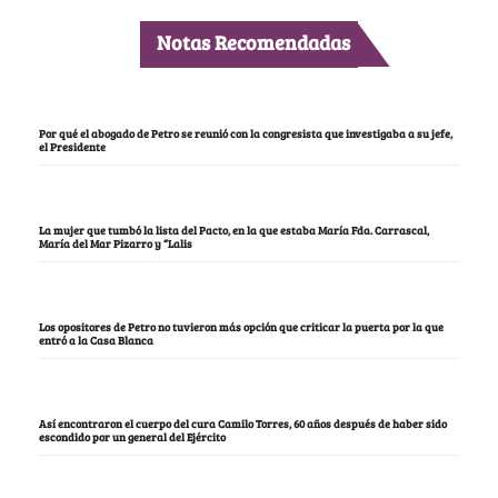
Notas Recomendadas
Por qué el abogado de Petro se reunió con la congresista que investigaba a su jefe,
el Presidente
La mujer que tumbó la lista del Pacto, en la que estaba María Fda. Carrascal,
María del Mar Pizarro y “Lalis
Los opositores de Petro no tuvieron más opción que criticar la puerta por la que
entró a la Casa Blanca
Así encontraron el cuerpo del cura Camilo Torres, 60 años después de haber sido
escondido por un general del Ejército