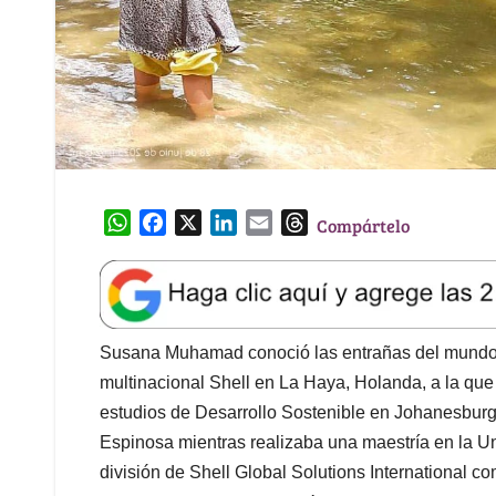
W
F
X
L
E
T
Compártelo
h
a
i
m
h
a
c
n
a
r
t
e
k
i
e
s
b
e
l
a
A
o
d
d
Susana Muhamad conoció las entrañas del mundo de
p
o
I
s
multinacional Shell en La Haya, Holanda, a la que
p
k
n
estudios de Desarrollo Sostenible en Johanesburgo
Espinosa mientras realizaba una maestría en la Un
división de Shell Global Solutions International 