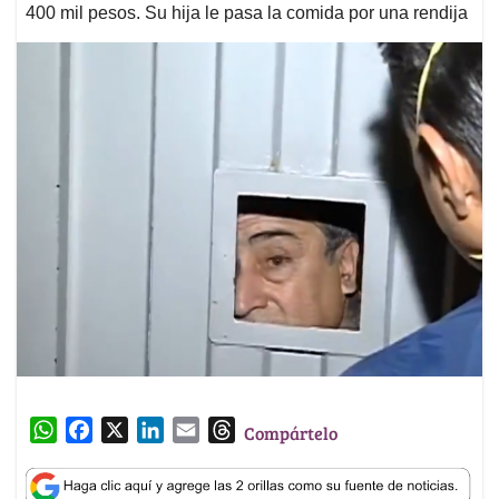
400 mil pesos. Su hija le pasa la comida por una rendija
W
F
X
L
E
T
Compártelo
h
a
i
m
h
a
c
n
a
r