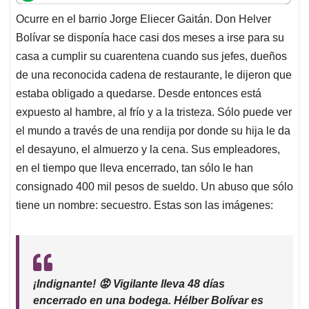
t
e
k
i
e
Ocurre en el barrio Jorge Eliecer Gaitán. Don Helver
s
b
e
l
a
Bolívar se disponía hace casi dos meses a irse para su
A
o
d
d
p
o
I
s
casa a cumplir su cuarentena cuando sus jefes, dueños
p
k
n
de una reconocida cadena de restaurante, le dijeron que
estaba obligado a quedarse. Desde entonces está
expuesto al hambre, al frío y a la tristeza. Sólo puede ver
el mundo a través de una rendija por donde su hija le da
el desayuno, el almuerzo y la cena. Sus empleadores,
en el tiempo que lleva encerrado, tan sólo le han
consignado 400 mil pesos de sueldo. Un abuso que sólo
tiene un nombre: secuestro. Estas son las imágenes:
¡Indignante! 😡 Vigilante lleva 48 días
encerrado en una bodega. Hélber Bolívar es