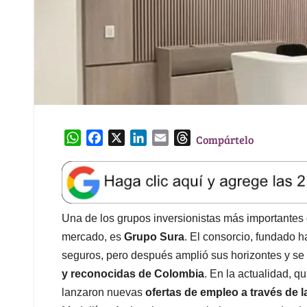
W
F
X
L
E
T
Compártelo
h
a
i
m
h
a
c
n
a
r
t
e
k
i
e
s
b
e
l
a
A
o
d
d
Una de los grupos inversionistas más importantes 
p
o
I
s
mercado, es
Grupo Sura
. El consorcio, fundado 
p
k
n
seguros, pero después amplió sus horizontes y s
y reconocidas de Colombia
. En la actualidad, q
lanzaron nuevas
ofertas de empleo a través de 