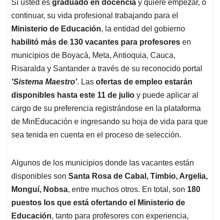
Si usted es
graduado en docencia
y quiere empezar, o
s
b
e
l
a
continuar, su vida profesional trabajando para el
A
o
d
d
p
o
I
s
Ministerio de Educación
, la entidad del gobierno
p
k
n
habilitó más de 130 vacantes para profesores
en
municipios de Boyacá, Meta, Antioquia, Cauca,
Risaralda y Santander a través de su reconocido portal
'Sistema Maestro'
. Las
ofertas de empleo estarán
disponibles hasta este 11 de julio
y puede aplicar al
cargo de su preferencia registrándose en la plataforma
de MinEducación e ingresando su hoja de vida para que
sea tenida en cuenta en el proceso de selección.
Algunos de los municipios donde las vacantes están
disponibles son
Santa Rosa de Cabal, Timbio, Argelia,
Monguí, Nobsa
, entre muchos otros. En total, son
180
puestos los que está ofertando el Ministerio de
Educación
, tanto para profesores con experiencia,