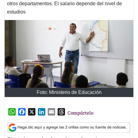
otros departamentos. El salario depende del nivel de
estudios
Foto: Ministerio de Educación
W
F
X
L
E
T
Compártelo
h
a
i
m
h
a
c
n
a
r
t
e
k
i
e