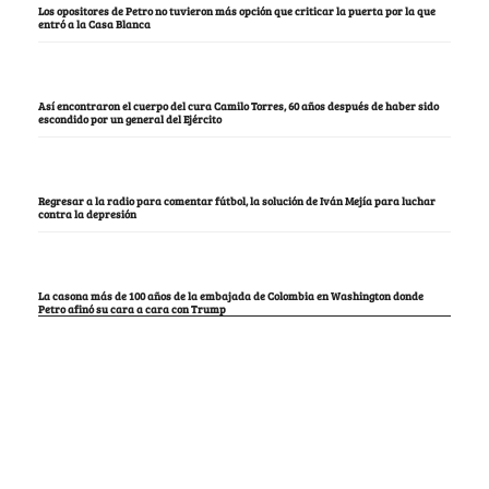
Los opositores de Petro no tuvieron más opción que criticar la puerta por la que
entró a la Casa Blanca
Así encontraron el cuerpo del cura Camilo Torres, 60 años después de haber sido
escondido por un general del Ejército
Regresar a la radio para comentar fútbol, la solución de Iván Mejía para luchar
contra la depresión
La casona más de 100 años de la embajada de Colombia en Washington donde
Petro afinó su cara a cara con Trump