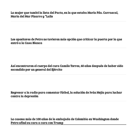
La mujer que tumbó la lista del Pacto, en la que estaba María Fda. Carrascal,
María del Mar Pizarro y “Lalis
Los opositores de Petro no tuvieron más opción que criticar la puerta por la que
entró a la Casa Blanca
Así encontraron el cuerpo del cura Camilo Torres, 60 años después de haber sido
escondido por un general del Ejército
Regresar a la radio para comentar fútbol, la solución de Iván Mejía para luchar
contra la depresión
La casona más de 100 años de la embajada de Colombia en Washington donde
Petro afinó su cara a cara con Trump