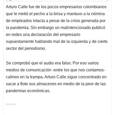
t
e
k
i
e
Arturo Calle fue de los pocos empresarios colombianos
s
b
e
l
a
que le metió el pecho a la brisa y mantuvo a la nómina
A
o
d
d
p
o
I
s
de empleados intacta a pesar de la crisis generada por
p
k
n
la pandemia. Sin embargo un malintencionado publicó
en redes una declaración del empresario
supuestamente hablando mal de la izquierda y de cierto
sector del periodismo.
Se comprobó que el audio era falso. Por eso varios
medios de comunicación -entre los que nos contamos-
caímos en la trampa. Arturo Calle sigue concentrado en
sacar a flote sus almacenes en medio de la peor de las
pandemias económicas.
Anuncios.