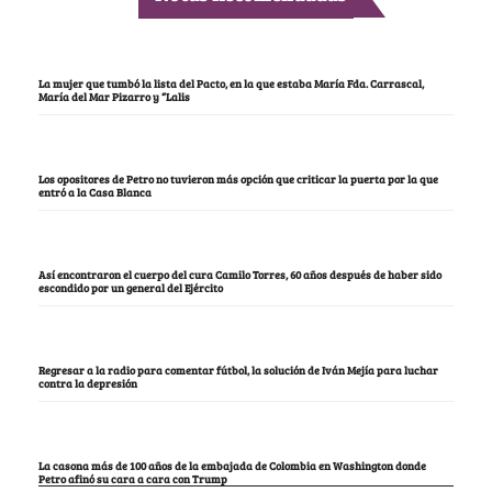
La mujer que tumbó la lista del Pacto, en la que estaba María Fda. Carrascal,
María del Mar Pizarro y “Lalis
Los opositores de Petro no tuvieron más opción que criticar la puerta por la que
entró a la Casa Blanca
Así encontraron el cuerpo del cura Camilo Torres, 60 años después de haber sido
escondido por un general del Ejército
Regresar a la radio para comentar fútbol, la solución de Iván Mejía para luchar
contra la depresión
La casona más de 100 años de la embajada de Colombia en Washington donde
Petro afinó su cara a cara con Trump