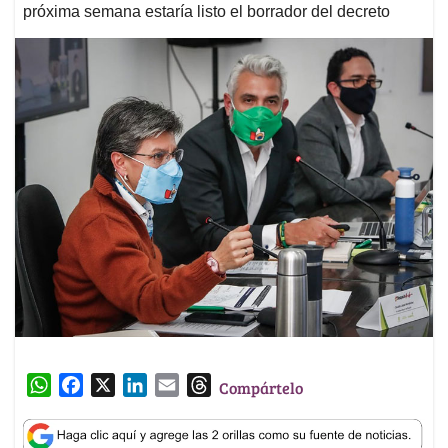
próxima semana estaría listo el borrador del decreto
W
F
X
L
E
T
Compártelo
h
a
i
m
h
a
c
n
a
r