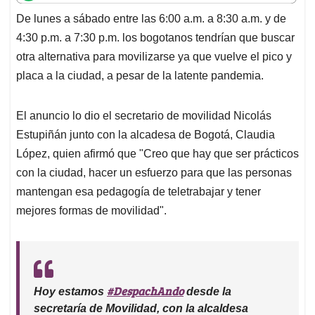
t
e
k
i
e
De lunes a sábado entre las 6:00 a.m. a 8:30 a.m. y de
s
b
e
l
a
4:30 p.m. a 7:30 p.m. los bogotanos tendrían que buscar
A
o
d
d
p
o
I
s
otra alternativa para movilizarse ya que vuelve el pico y
p
k
n
placa a la ciudad, a pesar de la latente pandemia.
El anuncio lo dio el secretario de movilidad Nicolás
Estupiñán junto con la alcadesa de Bogotá, Claudia
López, quien afirmó que "Creo que hay que ser prácticos
con la ciudad, hacer un esfuerzo para que las personas
mantengan esa pedagogía de teletrabajar y tener
mejores formas de movilidad".
#DespachAndo
Hoy estamos
desde la
secretaría de Movilidad, con la alcaldesa