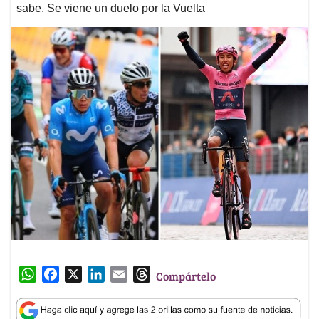
sabe. Se viene un duelo por la Vuelta
W
F
X
L
E
T
Compártelo
h
a
i
m
h
a
c
n
a
r