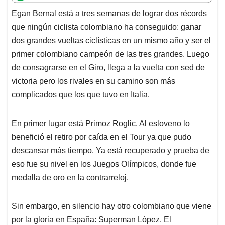
t
e
k
i
e
Egan Bernal está a tres semanas de lograr dos récords
s
b
e
l
a
que ningún ciclista colombiano ha conseguido: ganar
A
o
d
d
p
o
I
s
dos grandes vueltas ciclísticas en un mismo año y ser el
p
k
n
primer colombiano campeón de las tres grandes. Luego
de consagrarse en el Giro, llega a la vuelta con sed de
victoria pero los rivales en su camino son más
complicados que los que tuvo en Italia.
En primer lugar está Primoz Roglic. Al esloveno lo
benefició el retiro por caída en el Tour ya que pudo
descansar más tiempo. Ya está recuperado y prueba de
eso fue su nivel en los Juegos Olímpicos, donde fue
medalla de oro en la contrarreloj.
Sin embargo, en silencio hay otro colombiano que viene
por la gloria en España: Superman López. El