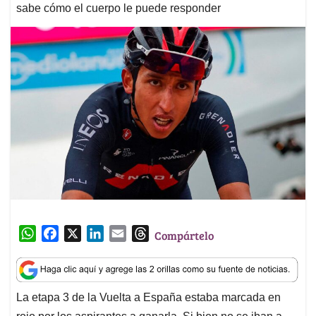
sabe cómo el cuerpo le puede responder
W
F
X
L
E
T
Compártelo
h
a
i
m
h
a
c
n
a
r
t
e
k
i
e
La etapa 3 de la Vuelta a España estaba marcada en
s
b
e
l
a