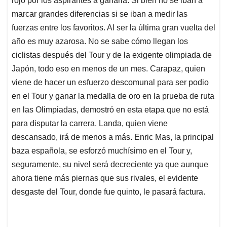
rojo por los aspirantes a ganarla. Si bien no se iban a
A
o
d
d
p
o
I
s
marcar grandes diferencias si se iban a medir las
p
k
n
fuerzas entre los favoritos. Al ser la última gran vuelta del
año es muy azarosa. No se sabe cómo llegan los
ciclistas después del Tour y de la exigente olimpiada de
Japón, todo eso en menos de un mes. Carapaz, quien
viene de hacer un esfuerzo descomunal para ser podio
en el Tour y ganar la medalla de oro en la prueba de ruta
en las Olimpiadas, demostró en esta etapa que no está
para disputar la carrera. Landa, quien viene
descansado, irá de menos a más. Enric Mas, la principal
baza española, se esforzó muchísimo en el Tour y,
seguramente, su nivel será decreciente ya que aunque
ahora tiene más piernas que sus rivales, el evidente
desgaste del Tour, donde fue quinto, le pasará factura.