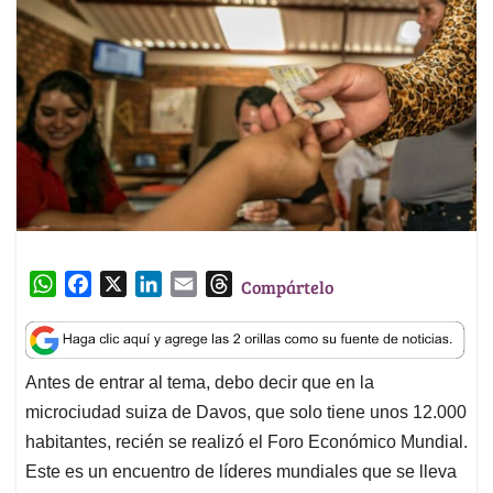
W
F
X
L
E
T
Compártelo
h
a
i
m
h
a
c
n
a
r
t
e
k
i
e
Antes de entrar al tema, debo decir que en la
s
b
e
l
a
microciudad suiza de Davos, que solo tiene unos 12.000
A
o
d
d
p
o
I
s
habitantes, recién se realizó el Foro Económico Mundial.
p
k
n
Este es un encuentro de líderes mundiales que se lleva