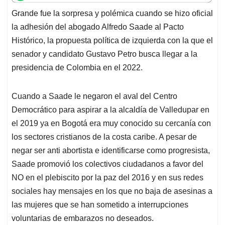
t
e
k
i
e
Grande fue la sorpresa y polémica cuando se hizo oficial
s
b
e
l
a
la adhesión del abogado Alfredo Saade al Pacto
A
o
d
d
p
o
I
s
Histórico, la propuesta política de izquierda con la que el
p
k
n
senador y candidato Gustavo Petro busca llegar a la
presidencia de Colombia en el 2022.
Cuando a Saade le negaron el aval del Centro
Democrático para aspirar a la alcaldía de Valledupar en
el 2019 ya en Bogotá era muy conocido su cercanía con
los sectores cristianos de la costa caribe. A pesar de
negar ser anti abortista e identificarse como progresista,
Saade promovió los colectivos ciudadanos a favor del
NO en el plebiscito por la paz del 2016 y en sus redes
sociales hay mensajes en los que no baja de asesinas a
las mujeres que se han sometido a interrupciones
voluntarias de embarazos no deseados.