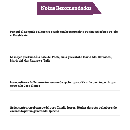
Notas Recomendadas
Por qué el abogado de Petro se reunió con la congresista que investigaba a su jefe,
el Presidente
La mujer que tumbó la lista del Pacto, en la que estaba María Fda. Carrascal,
María del Mar Pizarro y “Lalis
Los opositores de Petro no tuvieron más opción que criticar la puerta por la que
entró a la Casa Blanca
Así encontraron el cuerpo del cura Camilo Torres, 60 años después de haber sido
escondido por un general del Ejército