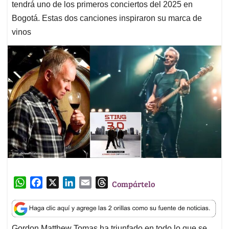
tendrá uno de los primeros conciertos del 2025 en
Bogotá. Estas dos canciones inspiraron su marca de
vinos
W
F
X
L
E
T
Compártelo
h
a
i
m
h
a
c
n
a
r
t
e
k
i
e
Gordon Matthew Tomas ha triunfado en todo lo que se