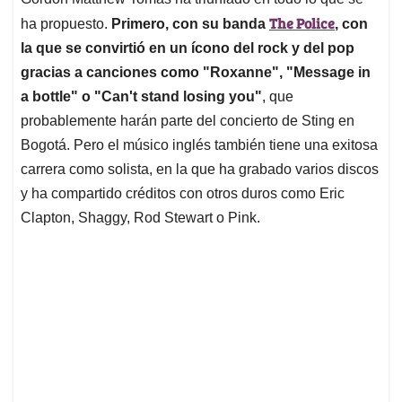
s
b
e
l
a
The Police
A
o
d
d
ha propuesto.
Primero, con su banda
, con
p
o
I
s
la que se convirtió en un ícono del rock y del pop
p
k
n
gracias a canciones como "Roxanne", "Message in
a bottle" o "Can't stand losing you"
, que
probablemente harán parte del concierto de Sting en
Bogotá. Pero el músico inglés también tiene una exitosa
carrera como solista, en la que ha grabado varios discos
y ha compartido créditos con otros duros como Eric
Clapton, Shaggy, Rod Stewart o Pink.