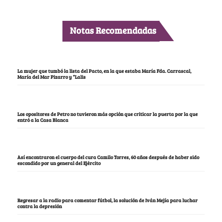
Notas Recomendadas
La mujer que tumbó la lista del Pacto, en la que estaba María Fda. Carrascal,
María del Mar Pizarro y “Lalis
Los opositores de Petro no tuvieron más opción que criticar la puerta por la que
entró a la Casa Blanca
Así encontraron el cuerpo del cura Camilo Torres, 60 años después de haber sido
escondido por un general del Ejército
Regresar a la radio para comentar fútbol, la solución de Iván Mejía para luchar
contra la depresión