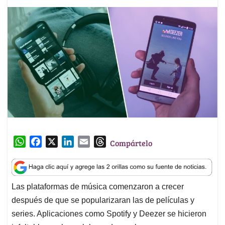
W
F
X
L
E
T
Compártelo
h
a
i
m
h
a
c
n
a
r
t
e
k
i
e
Las plataformas de música comenzaron a crecer
s
b
e
l
a
después de que se popularizaran las de películas y
A
o
d
d
p
o
I
s
series. Aplicaciones como Spotify y Deezer se hicieron