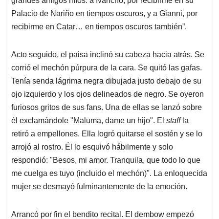
grandes amigos míos: a Ivancho, por recibirme en su
Palacio de Nariño en tiempos oscuros, y a Gianni, por
recibirme en Catar… en tiempos oscuros también”.
Acto seguido, el paisa inclinó su cabeza hacia atrás. Se
corrió el mechón púrpura de la cara. Se quitó las gafas.
Tenía senda lágrima negra dibujada justo debajo de su
ojo izquierdo y los ojos delineados de negro. Se oyeron
furiosos gritos de sus fans. Una de ellas se lanzó sobre
él exclamándole "Maluma, dame un hijo". El
staff
la
retiró a empellones. Ella logró quitarse el sostén y se lo
arrojó al rostro. Él lo esquivó hábilmente y solo
respondió: "Besos, mi amor. Tranquila, que todo lo que
me cuelga es tuyo (incluido el mechón)". La enloquecida
mujer se desmayó fulminantemente de la emoción.
Arrancó por fin el bendito recital. El dembow empezó