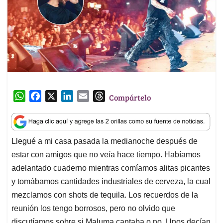
W
F
X
L
E
T
Compártelo
h
a
i
m
h
a
c
n
a
r
t
e
k
i
e
Llegué a mi casa pasada la medianoche después de
s
b
e
l
a
estar con amigos que no veía hace tiempo. Habíamos
A
o
d
d
p
o
I
s
adelantado cuaderno mientras comíamos alitas picantes
p
k
n
y tomábamos cantidades industriales de cerveza, la cual
mezclamos con shots de tequila. Los recuerdos de la
reunión los tengo borrosos, pero no olvido que
discutíamos sobre si Maluma cantaba o no. Unos decían