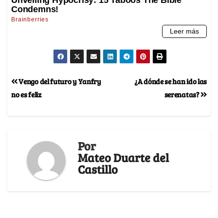
Vengo del futuro y Yanfry
¿A dónde se han ido las
no es feliz
serenatas?
Por
Mateo Duarte del
Castillo