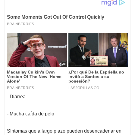
- Diarrea
- Mucha caída de pelo
Síntomas que a largo plazo pueden desencadenar en
otros problemas como deshidratación, problemas
gastrointestinales y en la piel. Es importante aclarar que
si su gato ingiere comida para perro una sola vez no
será perjudicial, pero si lo hace de forma constante o
como parte de su dieta estos serán los graves
resultados. Si alimenta a su felino de esta manera debe
detenerse y consultar a un veterinario para conocer su