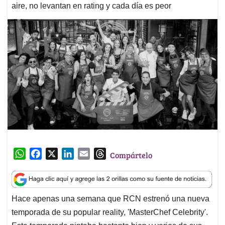
aire, no levantan en rating y cada día es peor
W
F
X
L
E
T
Compártelo
h
a
i
m
h
a
c
n
a
r
t
e
k
i
e
Hace apenas una semana que RCN estrenó una nueva
s
b
e
l
a
temporada de su popular reality, 'MasterChef Celebrity'.
A
o
d
d