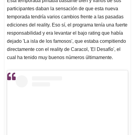
p
o
I
s
Esta temporada pintaba bastante bien y varios de sus
p
k
n
participantes daban la sensación de que esta nueva
temporada tendría varios cambios frente a las pasadas
ediciones del reality. Eso sí, el programa tenía una fuerte
responsabilidad y era levantar el bajo rating que había
dejado 'La isla de los famosos', que estaba compitiendo
directamente con el reality de Caracol, 'El Desafío', el
cual ha tenido muy buenos números últimamente.