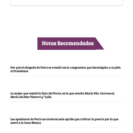
Notas Recomendadas
Por qué el abogado de Petro se reunió con la congresista que investigaba a su jefe,
el Presidente
La mujer que tumbó la lista del Pacto, en la que estaba María Fda. Carrascal,
María del Mar Pizarro y “Lalis
Los opositores de Petro no tuvieron más opción que criticar la puerta por la que
entró a la Casa Blanca