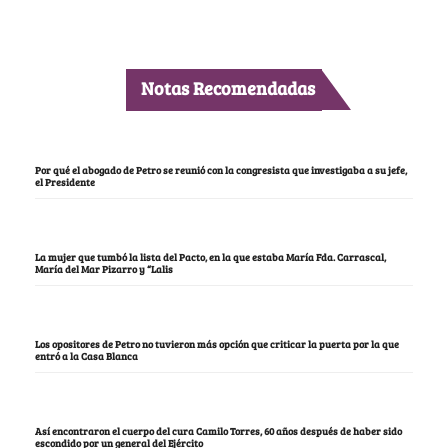
Notas Recomendadas
Por qué el abogado de Petro se reunió con la congresista que investigaba a su jefe,
el Presidente
La mujer que tumbó la lista del Pacto, en la que estaba María Fda. Carrascal,
María del Mar Pizarro y “Lalis
Los opositores de Petro no tuvieron más opción que criticar la puerta por la que
entró a la Casa Blanca
Así encontraron el cuerpo del cura Camilo Torres, 60 años después de haber sido
escondido por un general del Ejército