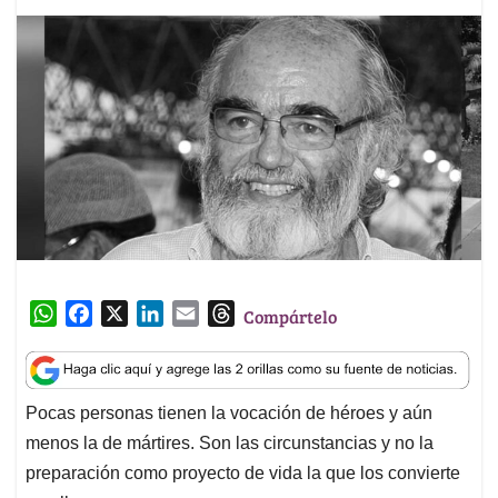
W
F
X
L
E
T
Compártelo
h
a
i
m
h
a
c
n
a
r
t
e
k
i
e
Pocas personas tienen la vocación de héroes y aún
s
b
e
l
a
menos la de mártires. Son las circunstancias y no la
A
o
d
d
p
o
I
s
preparación como proyecto de vida la que los convierte