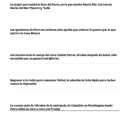
La mujer que tumbó la lista del Pacto, en la que estaba María Fda. Carrascal,
María del Mar Pizarro y “Lalis
Los opositores de Petro no tuvieron más opción que criticar la puerta por la que
entró a la Casa Blanca
Así encontraron el cuerpo del cura Camilo Torres, 60 años después de haber sido
escondido por un general del Ejército
Regresar a la radio para comentar fútbol, la solución de Iván Mejía para luchar
contra la depresión
La casona más de 100 años de la embajada de Colombia en Washington donde
Petro afinó su cara a cara con Trump