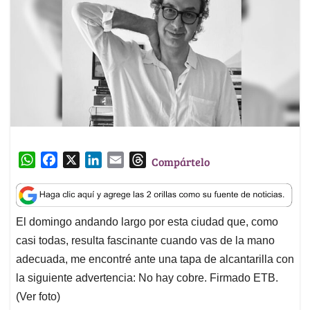
W
F
X
L
E
T
Compártelo
h
a
i
m
h
a
c
n
a
r
t
e
k
i
e
El domingo andando largo por esta ciudad que, como
s
b
e
l
a
casi todas, resulta fascinante cuando vas de la mano
A
o
d
d
p
o
I
s
adecuada, me encontré ante una tapa de alcantarilla con
p
k
n
la siguiente advertencia: No hay cobre. Firmado ETB.
(Ver foto)