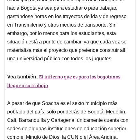
A
o
d
d
p
o
I
s
hacia Bogotá ya sea para estudiar o para trabajar,
p
k
n
gastándose horas en los trayectos de ida y de regreso
en Transmilenio y otros medios de transporte. Sin
embargo, por lo menos para los estudiantes, esta
situación está a punto de cambiar, ya que cada vez se
materializa más el proyecto que pretende construir allí
una universidad pública con todos los juguetes.
El infierno que es para los bogotanos
Vea también:
llegar a su trabajo
A pesar de que Soacha es el sexto municipio más
poblado del país; solo por detrás de Bogotá, Medellín,
Cali, Barranquilla y Cartagena; únicamente cuenta con
sedes de algunas instituciones de educación superior
como el Minuto de Dios, la CUN o el Área Andina,