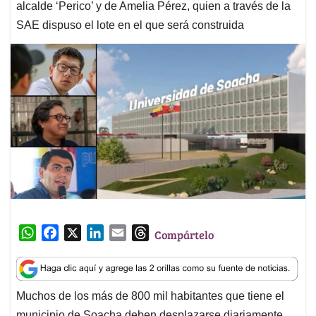
alcalde ‘Perico’ y de Amelia Pérez, quien a través de la
SAE dispuso el lote en el que será construida
W
F
X
L
E
T
Compártelo
h
a
i
m
h
a
c
n
a
r
t
e
k
i
e
Muchos de los más de 800 mil habitantes que tiene el
s
b
e
l
a
municipio de Soacha deben desplazarse diariamente