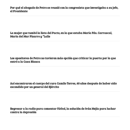
Por qué el abogado de Petro se reunió con la congresista que investigaba a su jefe,
el Presidente
La mujer que tumbó la lista del Pacto, en la que estaba María Fda. Carrascal,
María del Mar Pizarro y “Lalis
Los opositores de Petro no tuvieron más opción que criticar la puerta por la que
entró a la Casa Blanca
Así encontraron el cuerpo del cura Camilo Torres, 60 años después de haber sido
escondido por un general del Ejército
Regresar a la radio para comentar fútbol, la solución de Iván Mejía para luchar
contra la depresión