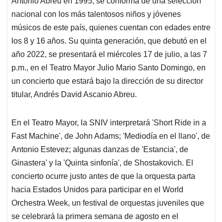
p
o
I
s
Antonio Abreu en 1995, se conforma de una selección
p
k
n
nacional con los más talentosos niños y jóvenes
músicos de este país, quienes cuentan con edades entre
los 8 y 16 años. Su quinta generación, que debutó en el
año 2022, se presentará el miércoles 17 de julio, a las 7
p.m., en el Teatro Mayor Julio Mario Santo Domingo, en
un concierto que estará bajo la dirección de su director
titular, Andrés David Ascanio Abreu.
En el Teatro Mayor, la SNIV interpretará 'Short Ride in a
Fast Machine', de John Adams; 'Mediodía en el llano', de
Antonio Estevez; algunas danzas de 'Estancia', de
Ginastera' y la 'Quinta sinfonía', de Shostakovich. El
concierto ocurre justo antes de que la orquesta parta
hacia Estados Unidos para participar en el World
Orchestra Week, un festival de orquestas juveniles que
se celebrará la primera semana de agosto en el