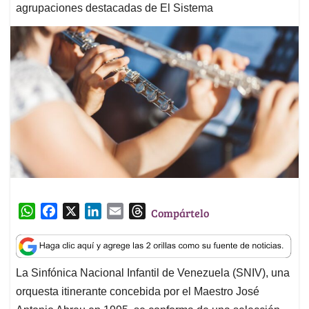
agrupaciones destacadas de El Sistema
W
F
X
L
E
T
Compártelo
h
a
i
m
h
a
c
n
a
r
t
e
k
i
e
La Sinfónica Nacional Infantil de Venezuela (SNIV), una
s
b
e
l
a
orquesta itinerante concebida por el Maestro José
A
o
d
d