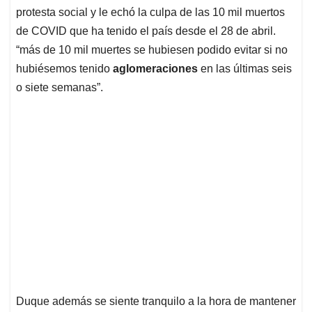
p
o
I
s
protesta social y le echó la culpa de las 10 mil muertos
p
k
n
de COVID que ha tenido el país desde el 28 de abril.
“más de 10 mil muertes se hubiesen podido evitar si no
hubiésemos tenido
aglomeraciones
en las últimas seis
o siete semanas”.
Duque además se siente tranquilo a la hora de mantener