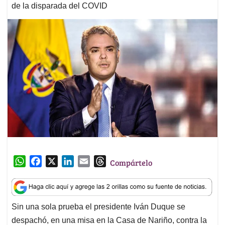
de la disparada del COVID
W
F
X
L
E
T
Compártelo
h
a
i
m
h
a
c
n
a
r
t
e
k
i
e
Sin una sola prueba el presidente Iván Duque se
s
b
e
l
a
despachó, en una misa en la Casa de Nariño, contra la
A
o
d
d