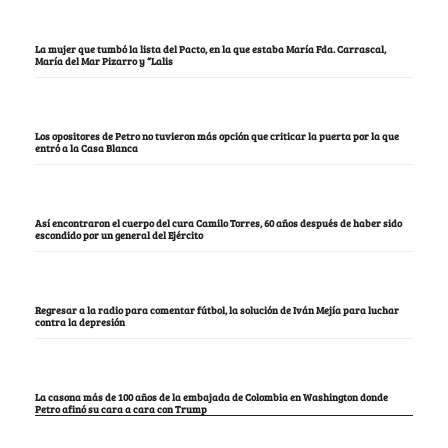
La mujer que tumbó la lista del Pacto, en la que estaba María Fda. Carrascal,
María del Mar Pizarro y “Lalis
Los opositores de Petro no tuvieron más opción que criticar la puerta por la que
entró a la Casa Blanca
Así encontraron el cuerpo del cura Camilo Torres, 60 años después de haber sido
escondido por un general del Ejército
Regresar a la radio para comentar fútbol, la solución de Iván Mejía para luchar
contra la depresión
La casona más de 100 años de la embajada de Colombia en Washington donde
Petro afinó su cara a cara con Trump