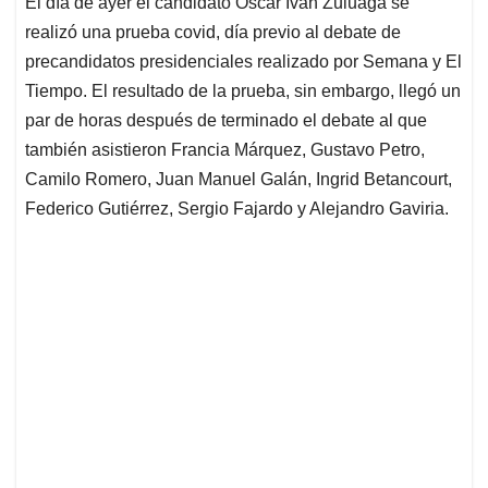
El día de ayer el candidato Óscar Iván Zuluaga se
s
b
e
l
a
realizó una prueba covid, día previo al debate de
A
o
d
d
p
o
I
s
precandidatos presidenciales realizado por Semana y El
p
k
n
Tiempo. El resultado de la prueba, sin embargo, llegó un
par de horas después de terminado el debate al que
también asistieron Francia Márquez, Gustavo Petro,
Camilo Romero, Juan Manuel Galán, Ingrid Betancourt,
Federico Gutiérrez, Sergio Fajardo y Alejandro Gaviria.