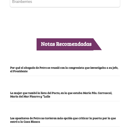
Notas Recomendadas
Por qué el abogado de Petro se reunió con la congresista que investigaba a su jefe,
el Presidente
La mujer que tumbó la lista del Pacto, en la que estaba María Fda. Carrascal,
María del Mar Pizarro y “Lalis
Los opositores de Petro no tuvieron más opción que criticar la puerta por la que
entró a la Casa Blanca