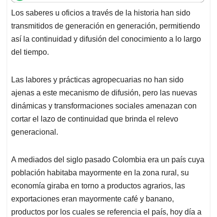
t
e
k
i
e
Los saberes u oficios a través de la historia han sido
s
b
e
l
a
transmitidos de generación en generación, permitiendo
A
o
d
d
p
o
I
s
así la continuidad y difusión del conocimiento a lo largo
p
k
n
del tiempo.
Las labores y prácticas agropecuarias no han sido
ajenas a este mecanismo de difusión, pero las nuevas
dinámicas y transformaciones sociales amenazan con
cortar el lazo de continuidad que brinda el relevo
generacional.
A mediados del siglo pasado Colombia era un país cuya
población habitaba mayormente en la zona rural, su
economía giraba en torno a productos agrarios, las
exportaciones eran mayormente café y banano,
productos por los cuales se referencia el país, hoy día a