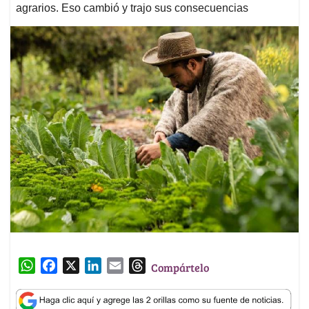
agrarios. Eso cambió y trajo sus consecuencias
W
F
X
L
E
T
Compártelo
h
a
i
m
h
a
c
n
a
r