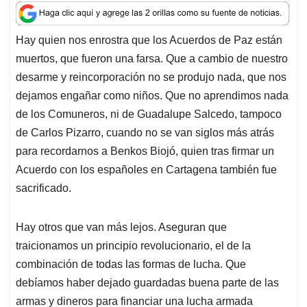
a
c
n
a
r
t
e
k
i
e
Hay quien nos enrostra que los Acuerdos de Paz están
s
b
e
l
a
muertos, que fueron una farsa. Que a cambio de nuestro
A
o
d
d
p
o
I
s
desarme y reincorporación no se produjo nada, que nos
p
k
n
dejamos engañar como niños. Que no aprendimos nada
de los Comuneros, ni de Guadalupe Salcedo, tampoco
de Carlos Pizarro, cuando no se van siglos más atrás
para recordarnos a Benkos Biojó, quien tras firmar un
Acuerdo con los españoles en Cartagena también fue
sacrificado.
Hay otros que van más lejos. Aseguran que
traicionamos un principio revolucionario, el de la
combinación de todas las formas de lucha. Que
debíamos haber dejado guardadas buena parte de las
armas y dineros para financiar una lucha armada