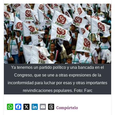
Ya tenemos un partido político y una bancada en el
Congreso, que se une a otras expresiones de la
inconformidad para luchar por esas y otras importantes
reivindicaciones populares. Foto: Farc
W
F
X
L
E
T
Compártelo
h
a
i
m
h