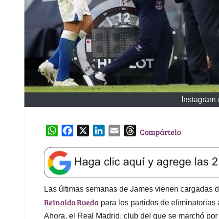
Instagram 
W
F
X
L
E
T
Compártelo
h
a
i
m
h
a
c
n
a
r
t
e
k
i
e
s
b
e
l
a
A
o
d
d
Las últimas semanas de James vienen cargadas de
p
o
I
s
Reinaldo Rueda
para los partidos de eliminatorias
p
k
n
Ahora, el Real Madrid, club del que se marchó por 