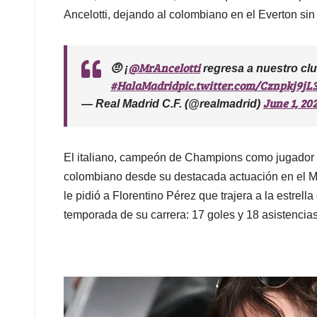
Ancelotti, dejando al colombiano en el Everton sin 
@MrAncelotti
🤨 ¡
regresa a nuestro cl
#HalaMadrid
pic.twitter.com/Cznpkj9jL
June 1, 20
— Real Madrid C.F. (@realmadrid)
El italiano, campeón de Champions como jugador y
colombiano desde su destacada actuación en el Mu
le pidió a Florentino Pérez que trajera a la estre
temporada de su carrera: 17 goles y 18 asistencias