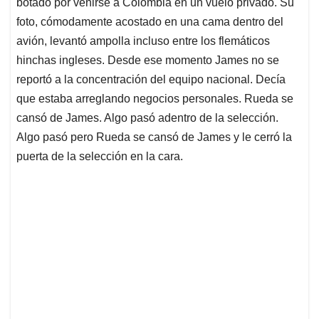
A
o
d
d
botado por venirse a Colombia en un vuelo privado. Su
p
o
I
s
foto, cómodamente acostado en una cama dentro del
p
k
n
avión, levantó ampolla incluso entre los flemáticos
hinchas ingleses. Desde ese momento James no se
reportó a la concentración del equipo nacional. Decía
que estaba arreglando negocios personales. Rueda se
cansó de James. Algo pasó adentro de la selección.
Algo pasó pero Rueda se cansó de James y le cerró la
puerta de la selección en la cara.