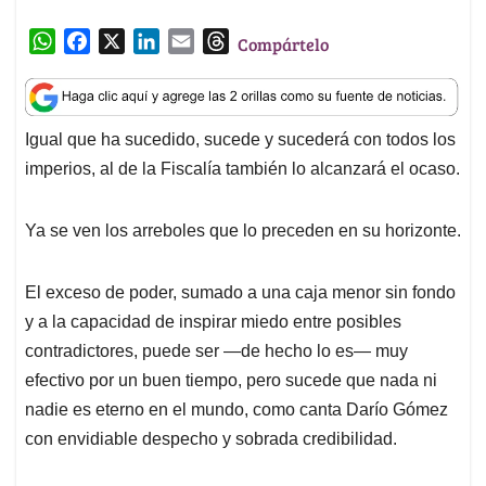
W
F
X
L
E
T
Compártelo
h
a
i
m
h
a
c
n
a
r
t
e
k
i
e
Igual que ha sucedido, sucede y sucederá con todos los
s
b
e
l
a
imperios, al de la Fiscalía también lo alcanzará el ocaso.
A
o
d
d
p
o
I
s
p
k
n
Ya se ven los arreboles que lo preceden en su horizonte.
El exceso de poder, sumado a una caja menor sin fondo
y a la capacidad de inspirar miedo entre posibles
contradictores, puede ser —de hecho lo es— muy
efectivo por un buen tiempo, pero sucede que nada ni
nadie es eterno en el mundo, como canta Darío Gómez
con envidiable despecho y sobrada credibilidad.