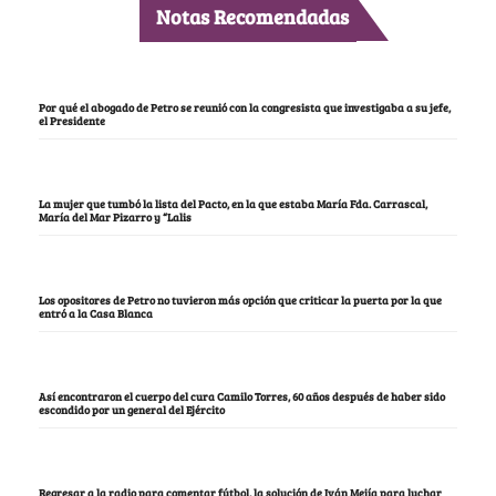
Notas Recomendadas
Por qué el abogado de Petro se reunió con la congresista que investigaba a su jefe,
el Presidente
La mujer que tumbó la lista del Pacto, en la que estaba María Fda. Carrascal,
María del Mar Pizarro y “Lalis
Los opositores de Petro no tuvieron más opción que criticar la puerta por la que
entró a la Casa Blanca
Así encontraron el cuerpo del cura Camilo Torres, 60 años después de haber sido
escondido por un general del Ejército
Regresar a la radio para comentar fútbol, la solución de Iván Mejía para luchar