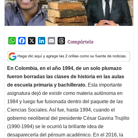
W
F
X
L
E
T
Compártelo
h
a
i
m
h
a
c
n
a
r
t
e
k
i
e
En Colombia, en el año 1994, de un solo plumazo
s
b
e
l
a
fueron borradas las clases de historia en las aulas
A
o
d
d
p
o
I
s
de escuela primaria y bachillerato.
Esta importante
p
k
n
asignatura dejó de existir como materia autónoma en
1984 y luego fue fusionada dentro del paquete de las
Ciencias Sociales. Así fue, hasta 1994, cuando el
gobierno neoliberal del presidente César Gaviria Trujillo
(1990-1994) se le ocurrió la brillante idea de
desaparecerla del pénsum académico. En el 2016, la