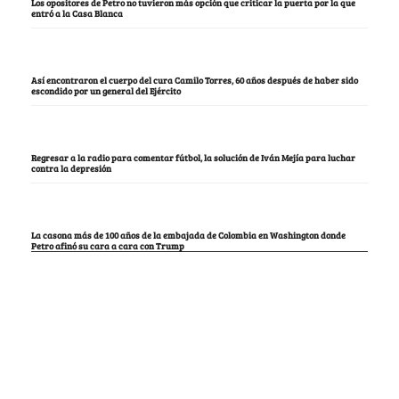
Los opositores de Petro no tuvieron más opción que criticar la puerta por la que
entró a la Casa Blanca
Así encontraron el cuerpo del cura Camilo Torres, 60 años después de haber sido
escondido por un general del Ejército
Regresar a la radio para comentar fútbol, la solución de Iván Mejía para luchar
contra la depresión
La casona más de 100 años de la embajada de Colombia en Washington donde
Petro afinó su cara a cara con Trump