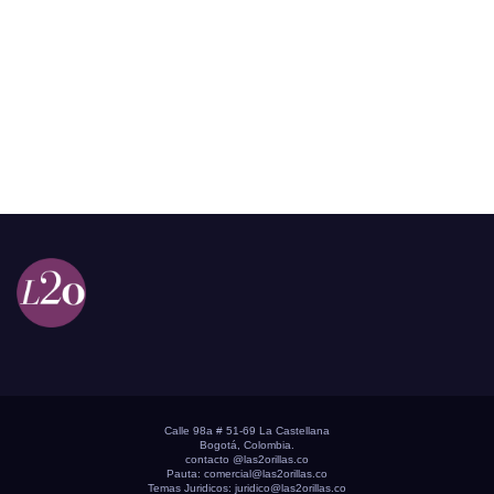
Calle 98a # 51-69 La Castellana
Bogotá, Colombia.
contacto @las2orillas.co
Pauta:
comercial@las2orillas.co
Temas Juridicos:
juridico@las2orillas.co