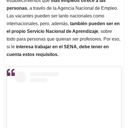
p
o
I
s
establecimientos que
más empleos ofrece a las
p
k
n
personas
, a través de la Agencia Nacional de Empleo.
Las vacantes pueden ser tanto nacionales como
internacionales, pero, además,
también pueden ser en
el propio Servicio Nacional de Aprendizaje
, sobre
todo para personas que quieran ser profesores. Por eso,
si le
interesa trabajar en el SENA, debe tener en
cuenta estos requisitos.