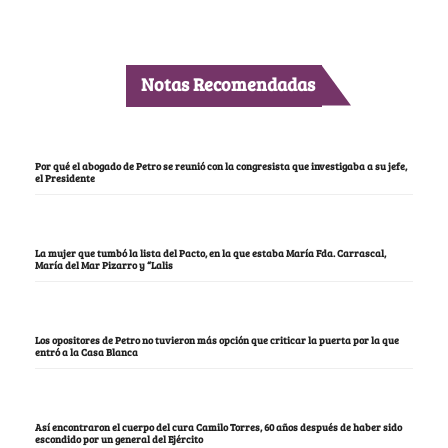
Notas Recomendadas
Por qué el abogado de Petro se reunió con la congresista que investigaba a su jefe,
el Presidente
La mujer que tumbó la lista del Pacto, en la que estaba María Fda. Carrascal,
María del Mar Pizarro y “Lalis
Los opositores de Petro no tuvieron más opción que criticar la puerta por la que
entró a la Casa Blanca
Así encontraron el cuerpo del cura Camilo Torres, 60 años después de haber sido
escondido por un general del Ejército