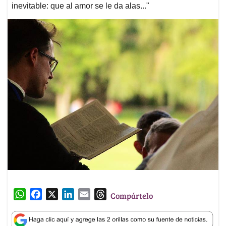
inevitable: que al amor se le da alas..."
W
F
X
L
E
T
Compártelo
h
a
i
m
h
a
c
n
a
r