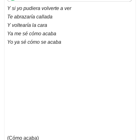
t
e
k
i
e
Y si yo pudiera volverte a ver
s
b
e
l
a
Te abrazaría callada
A
o
d
d
p
o
I
s
Y voltearía la cara
p
k
n
Ya me sé cómo acaba
Yo ya sé cómo se acaba
(Cómo acaba)