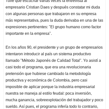
Tuve que escuchar varias veces la entrevista al
s
b
e
l
a
empresario Cristian Daes y después constatar mi duda
A
o
d
d
p
o
I
s
con algunas personas que trabajaron en su empresa
p
k
n
más representativa, pues la duda derivaba en una de las
expresiones pertinentes: "El grupo humano como factor
importante en la empresa".
En los años 90, el presidente y un grupo de empresarios
intentaron introducir al país un sistema productivo
llamado "Método Japonés de Calidad Total". Yo asistí a
casi todo el programa, que era una revolucionaria
pretensión que hubiese cambiado la metodología
productiva y económica de Colombia, pero casi
imposible de aplicar porque la industria empresarial
nuestra se maneja al estilo feudal: poca inversión,
mucha ganancia, sobreexplotación del trabajador y poco
sueldo. Así pues, el programa infería todo lo contrario,