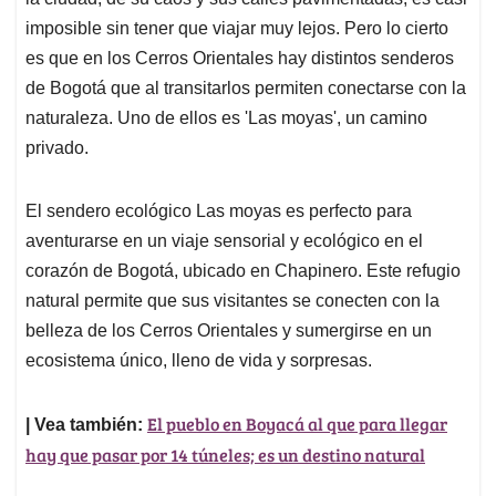
A
o
d
d
p
o
I
s
imposible sin tener que viajar muy lejos. Pero lo cierto
p
k
n
es que en los Cerros Orientales hay distintos senderos
de Bogotá que al transitarlos permiten conectarse con la
naturaleza. Uno de ellos es 'Las moyas', un camino
privado.
El sendero ecológico Las moyas es perfecto para
aventurarse en un viaje sensorial y ecológico en el
corazón de Bogotá, ubicado en Chapinero. Este refugio
natural permite que sus visitantes se conecten con la
belleza de los Cerros Orientales y sumergirse en un
ecosistema único, lleno de vida y sorpresas.
El pueblo en Boyacá al que para llegar
| Vea también:
hay que pasar por 14 túneles; es un destino natural