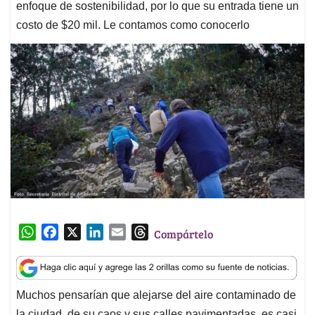
enfoque de sostenibilidad, por lo que su entrada tiene un
costo de $20 mil. Le contamos como conocerlo
W
F
X
L
E
T
Compártelo
h
a
i
m
h
a
c
n
a
r
t
e
k
i
e
Muchos pensarían que alejarse del aire contaminado de
s
b
e
l
a
la ciudad, de su caos y sus calles pavimentadas, es casi