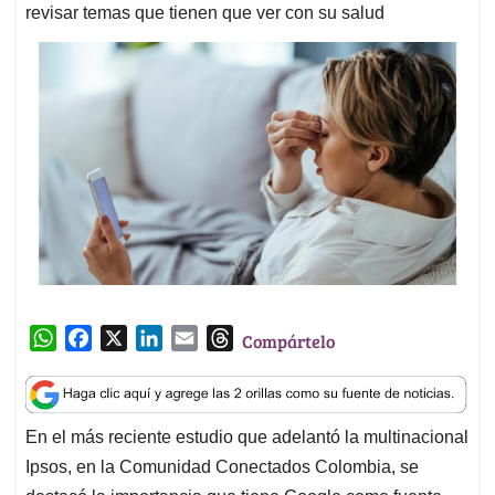
revisar temas que tienen que ver con su salud
W
F
X
L
E
T
Compártelo
h
a
i
m
h
a
c
n
a
r
t
e
k
i
e
En el más reciente estudio que adelantó la multinacional
s
b
e
l
a
Ipsos, en la Comunidad Conectados Colombia, se
A
o
d
d