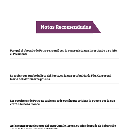
Notas Recomendadas
Por qué el abogado de Petro se reunió con la congresista que investigaba a su jefe,
el Presidente
La mujer que tumbó la lista del Pacto, en la que estaba María Fda. Carrascal,
María del Mar Pizarro y “Lalis
Los opositores de Petro no tuvieron más opción que criticar la puerta por la que
entró a la Casa Blanca
Así encontraron el cuerpo del cura Camilo Torres, 60 años después de haber sido
escondido por un general del Ejército