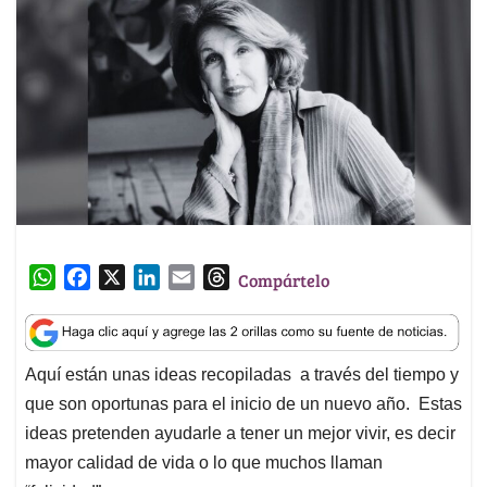
W
F
X
L
E
T
Compártelo
h
a
i
m
h
a
c
n
a
r
t
e
k
i
e
Aquí están unas ideas recopiladas a través del tiempo y
s
b
e
l
a
que son oportunas para el inicio de un nuevo año. Estas
A
o
d
d
p
o
I
s
ideas pretenden ayudarle a tener un mejor vivir, es decir
p
k
n
mayor calidad de vida o lo que muchos llaman