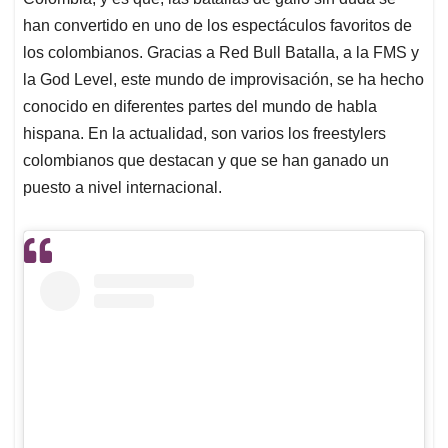
A
o
d
d
p
o
I
s
han convertido en uno de los espectáculos favoritos de
p
k
n
los colombianos. Gracias a Red Bull Batalla, a la FMS y
la God Level, este mundo de improvisación, se ha hecho
conocido en diferentes partes del mundo de habla
hispana. En la actualidad, son varios los freestylers
colombianos que destacan y que se han ganado un
puesto a nivel internacional.