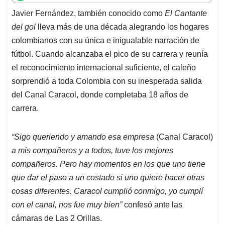
t
e
k
i
e
Javier Fernández, también conocido como
El Cantante
s
b
e
l
a
del gol
lleva más de una década alegrando los hogares
A
o
d
d
p
o
I
s
colombianos con su única e inigualable narración de
p
k
n
fútbol. Cuando alcanzaba el pico de su carrera y reunía
el reconocimiento internacional suficiente, el caleño
sorprendió a toda Colombia con su inesperada salida
del Canal Caracol, donde completaba 18 años de
carrera.
“Sigo queriendo y amando esa empresa
(Canal Caracol)
a mis compañeros y a todos, tuve los mejores
compañeros. Pero hay momentos en los que uno tiene
que dar el paso a un costado si uno quiere hacer otras
cosas diferentes. Caracol cumplió conmigo, yo cumplí
con el canal, nos fue muy bien”
confesó ante las
cámaras de Las 2 Orillas.