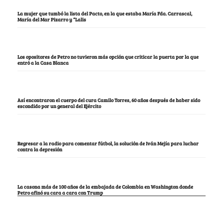
La mujer que tumbó la lista del Pacto, en la que estaba María Fda. Carrascal,
María del Mar Pizarro y “Lalis
Los opositores de Petro no tuvieron más opción que criticar la puerta por la que
entró a la Casa Blanca
Así encontraron el cuerpo del cura Camilo Torres, 60 años después de haber sido
escondido por un general del Ejército
Regresar a la radio para comentar fútbol, la solución de Iván Mejía para luchar
contra la depresión
La casona más de 100 años de la embajada de Colombia en Washington donde
Petro afinó su cara a cara con Trump