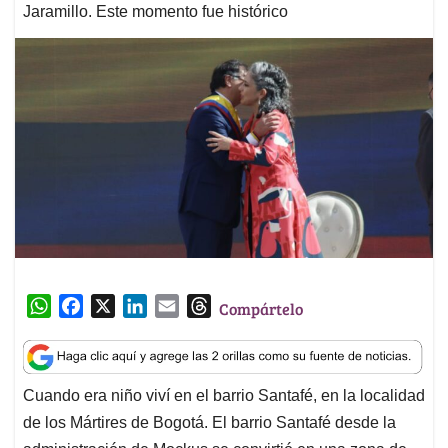
Jaramillo. Este momento fue histórico
W
F
X
L
E
T
Compártelo
h
a
i
m
h
a
c
n
a
r
t
e
k
i
e
Cuando era niño viví en el barrio Santafé, en la localidad
s
b
e
l
a
de los Mártires de Bogotá. El barrio Santafé desde la
A
o
d
d