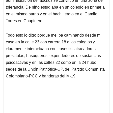
p
o
I
s
administración de Mockus se convirtió en una zona de
p
k
n
tolerancia. De niño estudiaba en un colegio en primaria
en el mismo barrio y en el bachillerato en el Camilo
Torres en Chapinero.
Todo esto lo digo porque me iba caminando desde mi
casa en la calle 23 con carrera 18 a los colegios y
claramente interactuaba con travestis, atracadores,
prostitutas, basuqueros, expendedores de sustancias
psicoactivas y en las calles 22 como en la 24 hubo
sedes de la Unión Patriótica-UP, del Partido Comunista
Colombiano-PCC y banderas del M-19.