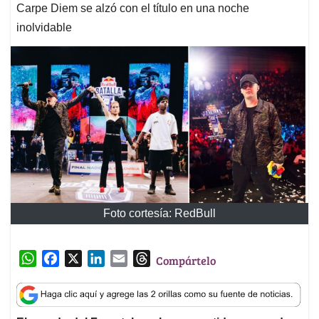
Carpe Diem se alzó con el título en una noche
inolvidable
Foto cortesía: RedBull
W
F
X
L
E
T
Compártelo
h
a
i
m
h
a
c
n
a
r
t
e
k
i
e