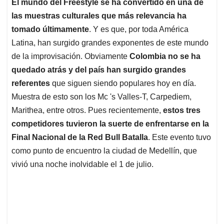
El mundo del Freestyle se ha convertido en una de
s
b
e
l
a
las muestras culturales que más relevancia ha
A
o
d
d
p
o
I
s
tomado últimamente
. Y es que, por toda América
p
k
n
Latina, han surgido grandes exponentes de este mundo
de la improvisación. Obviamente
Colombia no se ha
quedado atrás y del país han surgido grandes
referentes
que siguen siendo populares hoy en día.
Muestra de esto son los Mc 's Valles-T, Carpediem,
Marithea, entre otros. Pues recientemente,
estos tres
competidores tuvieron la suerte de enfrentarse en la
Final Nacional de la Red Bull Batalla
. Este evento tuvo
como punto de encuentro la ciudad de Medellín, que
vivió una noche inolvidable el 1 de julio.