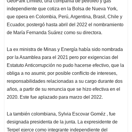
GeoPark Limited, una compañía de petróleo y gas
s
b
e
l
a
independiente que cotiza en la Bolsa de Nueva York,
A
o
d
d
p
o
I
s
que opera en Colombia, Perú, Argentina, Brasil, Chile y
p
k
n
Ecuador, postergó hasta abril del 2022 el nombramiento
de María Fernanda Suárez como su directora.
La ex ministra de Minas y Energía había sido nombrada
por la Asamblea para el 2021 pero por exigencias del
Estatuto Anticorrupción no pudo hacerse efectivo, que la
obliga a no asumir, por posible conflicto de intereses,
responsabilidades relacionadas a su cargo durante dos
años, a partir de su renuncia que se hizo efectiva en el
2020. Este fue aplazado para marzo del 2022.
La también colombiana, Sylvia Escovar Goméz , fue
designada presidenta de la junta. La expresidente de
Terpel ejerce como integrante independiente del