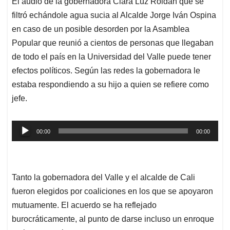
El audio de la gobernadora Clara Luz Roldan que se
s
b
e
l
a
filtró echándole agua sucia al Alcalde Jorge Iván Ospina
A
o
d
d
p
o
I
s
en caso de un posible desorden por la Asamblea
p
k
n
Popular que reunió a cientos de personas que llegaban
de todo el país en la Universidad del Valle puede tener
efectos políticos. Según las redes la gobernadora le
estaba respondiendo a su hijo a quien se refiere como
jefe.
Reproductor
00:00
00:00
de
audio
Tanto la gobernadora del Valle y el alcalde de Cali
fueron elegidos por coaliciones en los que se apoyaron
mutuamente. El acuerdo se ha reflejado
burocráticamente, al punto de darse incluso un enroque