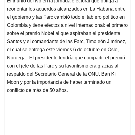
El triunfo del No en la jornada electoral que obliga a
s
b
e
l
a
reorientar los acuerdos alcanzados en La Habana entre
A
o
d
d
p
o
I
s
el gobierno y las Farc cambió todo el tablero político en
p
k
n
Colombia y tiene efectos a nivel internacional: el primero
sobre el premio Nobel al que aspiraban el presidente
Santos y el comandante de las Farc, Timoleón Jiménez,
el cual se entrega este viernes 6 de octubre en Oslo,
Noruega. El presidente tendría que compartir el premió
con el jefe de las Farc y su favoritismo era gracias al
respaldo del Secretario General de la ONU, Ban Ki
Moon y por la importancia de haber terminado un
conflicto de más de 50 años.