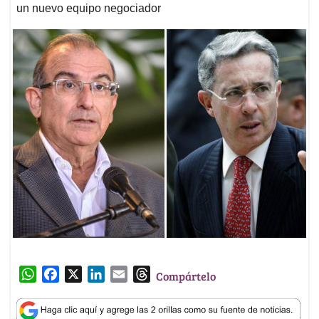
un nuevo equipo negociador
W
F
X
L
E
T
Compártelo
h
a
i
m
h
a
c
n
a
r