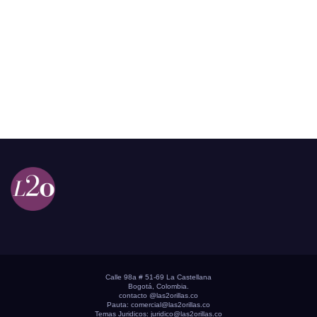
Calle 98a # 51-69 La Castellana
Bogotá, Colombia.
contacto @las2orillas.co
Pauta:
comercial@las2orillas.co
Temas Juridicos:
juridico@las2orillas.co