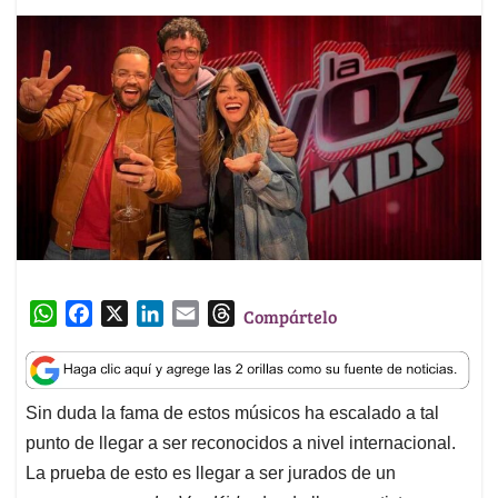
W
F
X
L
E
T
Compártelo
h
a
i
m
h
a
c
n
a
r
t
e
k
i
e
Sin duda la fama de estos músicos ha escalado a tal
s
b
e
l
a
punto de llegar a ser reconocidos a nivel internacional.
A
o
d
d
p
o
I
s
La prueba de esto es llegar a ser jurados de un