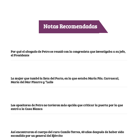
Notas Recomendadas
Por qué el abogado de Petro se reunió con la congresista que investigaba a su jefe,
el Presidente
La mujer que tumbó la lista del Pacto, en la que estaba María Fda. Carrascal,
María del Mar Pizarro y “Lalis
Los opositores de Petro no tuvieron más opción que criticar la puerta por la que
entró a la Casa Blanca
Así encontraron el cuerpo del cura Camilo Torres, 60 años después de haber sido
escondido por un general del Ejército