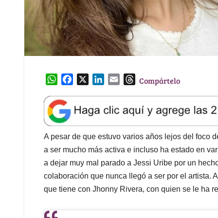
W
F
X
L
E
T
Compártelo
h
a
i
m
h
a
c
n
a
r
t
e
k
i
e
s
b
e
l
a
A
o
d
d
A pesar de que estuvo varios años lejos del foco 
p
o
I
s
a ser mucho más activa e incluso ha estado en varia
p
k
n
a dejar muy mal parado a Jessi Uribe por un hecho
colaboración que nunca llegó a ser por el artista. 
que tiene con Jhonny Rivera, con quien se le ha r